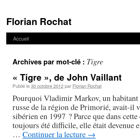
Aller
au
Florian Rochat
contenu
Accueil
Tigre
Archives par mot-clé :
« Tigre », de John Vaillant
Publié le
30 octobre 2012
par
Florian Rochat
Pourquoi Vladimir Markov, un habitant 
russe de la région de Primorié, avait-il 
sibérien en 1997 ? Parce que dans cette 
toujours été difficile, elle était devenue
…
Continuer la lecture
→