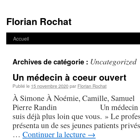
Aller
au
Florian Rochat
contenu
Accueil
Uncategorized
Archives de catégorie :
Un médecin à coeur ouvert
Publié le
15 novembre 2020
par
Florian Rochat
À Simone À Noémie, Camille, S
Pierre Randin Un médecin à cœ
suis déjà plus loin que vous. » Le profe
présenta un de ses jeunes patients privés
…
Continuer la lecture
→