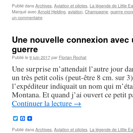
Publié dans
Archives
,
Aviation et pilotes
,
La légende de Little E
Marqué avec
Arnold Helding
,
aviation
,
Champagne
,
guerre mon
un commentaire
Une nouvelle connexion avec u
guerre
Publié le
9 juin 2017
par
Florian Rochat
Une surprise m’attendait l’autre jour dan
un très petit colis (peut-être 8 cm. sur 3
l’expéditeur indiquait un nom qui m’étai
Montana. Et quand j’ai ouvert ce petit p
Continuer la lecture
→
Twitter
Facebook
Publié dans
Archives
,
Aviation et pilotes
,
La légende de Little E