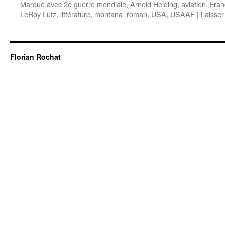
Marqué avec
2e guerre mondiale
,
Arnold Helding
,
aviation
,
Fran
LeRoy Lutz
,
littérature
,
montana
,
roman
,
USA
,
USAAF
|
Laisse
Florian Rochat