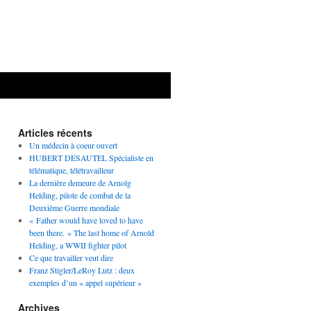
Articles récents
Un médecin à coeur ouvert
HUBERT DESAUTEL Spécialiste en
télématique, télétravailleur
La dernière demeure de Arnolg
Helding, pilote de combat de la
Deuxième Guerre mondiale
« Father would have loved to have
been there. » The last home of Arnold
Helding, a WWII fighter pilot
Ce que travailler veut dire
Franz Stigler/LeRoy Lutz : deux
exemples d’un « appel supérieur »
Archives