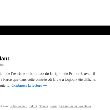
lant
chat
t de l’extrême-orient russe de la région de Primorié, avait-il
? Parce que dans cette contrée où la vie a toujours été difficile,
 suite …
Continuer la lecture
→
é avec
John Vaillant
,
nature
,
Sibérie
,
Tigre
|
Laisser un commentaire