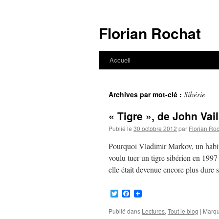
Aller
au
Florian Rochat
contenu
Accueil
Sibérie
Archives par mot-clé :
« Tigre », de John Vail
Publié le
30 octobre 2012
par
Florian Ro
Pourquoi Vladimir Markov, un habitan
voulu tuer un tigre sibérien en 1997 
elle était devenue encore plus dure
Twitter
Facebook
Publié dans
Lectures
,
Tout le blog
|
Marqu