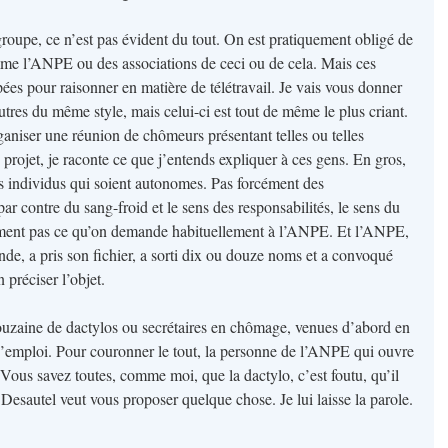
groupe, ce n’est pas évident du tout. On est pratiquement obligé de
mme l’ANPE ou des associations de ceci ou de cela. Mais ces
pées pour raisonner en matière de télétravail. Je vais vous donner
utres du même style, mais celui-ci est tout de même le plus criant.
niser une réunion de chômeurs présentant telles ou telles
e projet, je raconte ce que j’entends expliquer à ces gens. En gros,
s individus qui soient autonomes. Pas forcément des
ar contre du sang-froid et le sens des responsabilités, le sens du
blement pas ce qu’on demande habituellement à l’ANPE. Et l’ANPE,
de, a pris son fichier, a sorti dix ou douze noms et a convoqué
 préciser l’objet.
ouzaine de dactylos ou secrétaires en chômage, venues d’abord en
 d’emploi. Pour couronner le tout, la personne de l’ANPE qui ouvre
. Vous savez toutes, comme moi, que la dactylo, c’est foutu, qu’il
. Desautel veut vous proposer quelque chose. Je lui laisse la parole.