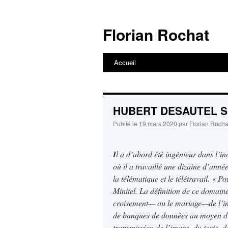
Aller
au
Florian Rochat
contenu
Accueil
HUBERT DESAUTEL Spéci
Publié le
19 mars 2020
par
Florian Rocha
I
l a d’abord été ingénieur dans l’in
où il a travaillé une dizaine d’ann
la télématique et le télétravail. « P
Minitel. La définition de ce domaine
croisement— ou le mariage—de l’inf
de banques de données au moyen d’un
transmission de l’image, du texte, d