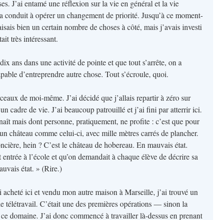
s. J’ai entamé une réflexion sur la vie en général et la vie
m’a conduit à opérer un changement de priorité. Jusqu’à ce moment-
 faisais bien un certain nombre de choses à côté, mais j’avais investi
it très intéressant.
x ans dans une activité de pointe et que tout s’arrête, on a
apable d’entreprendre autre chose. Tout s’écroule, quoi.
ceaux de moi-même. J’ai décidé que j’allais repartir à zéro sur
un cadre de vie. J’ai beaucoup patrouillé et j’ai fini par atterrir ici.
naît mais dont personne, pratiquement, ne profite : c’est que pour
r un château comme celui-ci, avec mille mètres carrés de plancher.
oncière, hein ? C’est le château de hobereau. En mauvais état.
 entrée à l’école et qu’on demandait à chaque élève de décrire sa
uvais état. » (Rire.)
i acheté ici et vendu mon autre maison à Marseille, j’ai trouvé un
le télétravail. C’était une des premières opérations — sinon la
ce domaine. J’ai donc commencé à travailler là-dessus en prenant