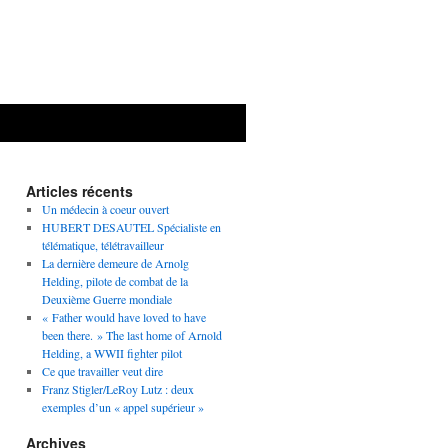
Articles récents
Un médecin à coeur ouvert
HUBERT DESAUTEL Spécialiste en
télématique, télétravailleur
La dernière demeure de Arnolg
Helding, pilote de combat de la
Deuxième Guerre mondiale
« Father would have loved to have
been there. » The last home of Arnold
Helding, a WWII fighter pilot
Ce que travailler veut dire
Franz Stigler/LeRoy Lutz : deux
exemples d’un « appel supérieur »
Archives