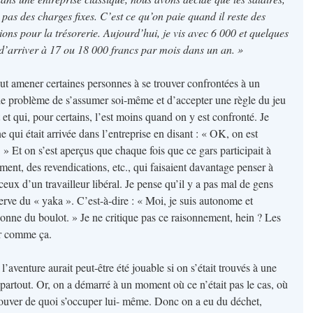
pas des charges fixes. C’est ce qu’on paie quand il reste des
sions pour la trésorerie. Aujourd’hui, je vis avec 6 000 et quelques
 d’arriver à 17 ou 18 000 francs par mois dans un an. »
ut amener certaines personnes à se trouver confrontées à un
t le problème de s’assumer soi-même et d’accepter une règle du jeu
 et qui, pour certains, l’est moins quand on y est confronté. Je
 qui était arrivée dans l’entreprise en disant : « OK, on est
 » Et on s’est aperçus que chaque fois que ce gars participait à
ment, des revendications, etc., qui faisaient davantage penser à
x d’un travailleur libéral. Je pense qu’il y a pas mal de gens
erve du « yaka ». C’est-à-dire : « Moi, je suis autonome et
onne du boulot. » Je ne critique pas ce raisonnement, hein ? Les
ser comme ça.
l’aventure aurait peut-être été jouable si on s’était trouvés à une
 partout. Or, on a démarré à un moment où ce n’était pas le cas, où
trouver de quoi s’occuper lui- même. Donc on a eu du déchet,