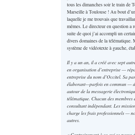
tous les dimanches soir le train de T
Marseille à Toulouse ! Au bout d’un 
laquelle je me trouvais que travaillan
mêmes. Le directeur en question a ref
suite de quoi j’ai accompli un cert
divers domaines de la télématique. 
système de vidéotexte à gauche, établ
Il y a un an, il a créé avec sept a
en organisation d’entreprise — répar
entreprise du nom d’Occitel. Sa part
élaborant—parfois en commun — des
autour de la messagerie électronique
télématique. Chacun des membres et c
consultant indépendant. Les mission
charge les frais professionnels — n
autres.
« Contrairement à ce qui se passe d