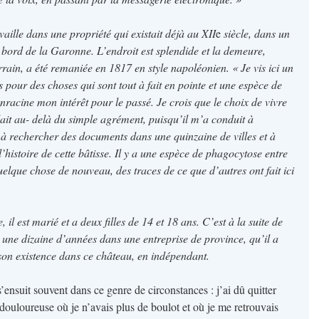
vaille dans une propriété qui existait déjà au XII
e
siècle, dans un
u bord de la Garonne. L’endroit est splendide et la demeure,
rain, a été remaniée en 1817 en style napoléonien. « Je vis ici un
our des choses qui sont tout à fait en pointe et une espèce de
enracine mon intérêt pour le passé. Je crois que le choix de vivre
ait au- delà du simple agrément, puisqu’il m’a conduit à
à rechercher des documents dans une quinzaine de villes et à
histoire de cette bâtisse. Il y a une espèce de phagocytose entre
uelque chose de nouveau, des traces de ce que d’autres ont fait ici
 il est marié et a deux filles de 14 et 18 ans. C’est à la suite de
s une dizaine d’années dans une entreprise de province, qu’il a
 son existence dans ce château, en indépendant.
 s’ensuit souvent dans ce genre de circonstances : j’ai dû quitter
 douloureuse où je n’avais plus de boulot et où je me retrouvais