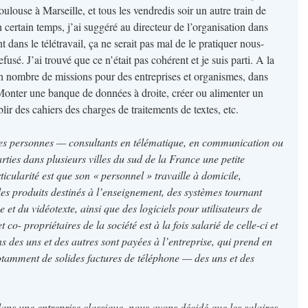
oulouse à Marseille, et tous les vendredis soir un autre train de
certain temps, j’ai suggéré au directeur de l’organisation dans
t dans le télétravail, ça ne serait pas mal de le pratiquer nous-
usé. J’ai trouvé que ce n’était pas cohérent et je suis parti. A la
ain nombre de missions pour des entreprises et organismes, dans
Monter une banque de données à droite, créer ou alimenter un
ir des cahiers des charges de traitements de textes, etc.
utres personnes — consultants en télématique, en communication ou
ties dans plusieurs villes du sud de la France une petite
icularité est que son « personnel » travaille à domicile,
 produits destinés à l’enseignement, des systèmes tournant
 et du vidéotexte, ainsi que des logiciels pour utilisateurs de
o- propriétaires de la société est à la fois salarié de celle-ci et
s des uns et des autres sont payées à l’entreprise, qui prend en
otamment de solides factures de téléphone — des uns et des
ans une entreprise classique, nous avons décidé que les salaires,