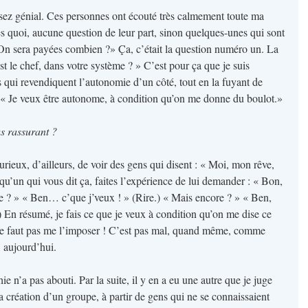
sez génial. Ces personnes ont écouté très calmement toute ma
près quoi, aucune question de leur part, sinon quelques-unes qui sont
On sera payées combien ?» Ça, c’était la question numéro un. La
 le chef, dans votre système ? » C’est pour ça que je suis
 qui revendiquent l’autonomie d’un côté, tout en la fuyant de
e « Je veux être autonome, à condition qu’on me donne du boulot.»
s rassurant ?
urieux, d’ailleurs, de voir des gens qui disent : « Moi, mon rêve,
lqu’un qui vous dit ça, faites l’expérience de lui demander : « Bon,
re ? » « Ben… c’que j’veux ! » (Rire.) « Mais encore ? » « Ben,
.) En résumé, je fais ce que je veux à condition qu’on me dise ce
il ne faut pas me l’imposer ! C’est pas mal, quand même, comme
, aujourd’hui.
e n’a pas abouti. Par la suite, il y en a eu une autre que je juge
a création d’un groupe, à partir de gens qui ne se connaissaient