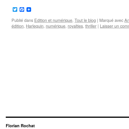
Twitter
Facebook
Publié dans
Edition et numérique
,
Tout le blog
|
Marqué avec
An
édition
,
Harlequin
,
numérique
,
royalties
,
thriller
|
Laisser un com
Florian Rochat