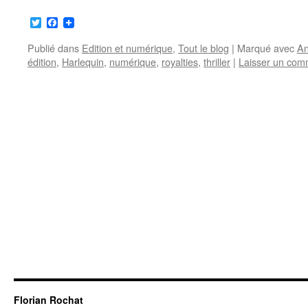
Twitter
Facebook
Publié dans
Edition et numérique
,
Tout le blog
|
Marqué avec
An
édition
,
Harlequin
,
numérique
,
royalties
,
thriller
|
Laisser un com
Florian Rochat