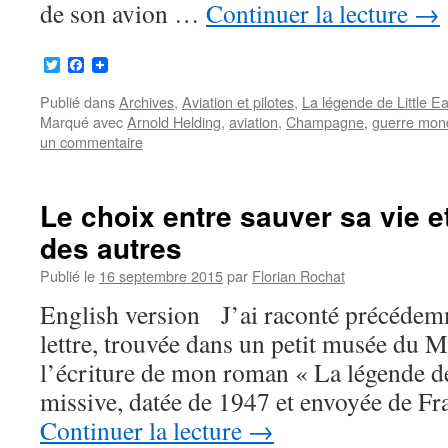
de son avion …
Continuer la lecture
→
Twitter
Facebook
Publié dans
Archives
,
Aviation et pilotes
,
La légende de Little E
Marqué avec
Arnold Helding
,
aviation
,
Champagne
,
guerre mon
un commentaire
Le choix entre sauver sa vie e
des autres
Publié le
16 septembre 2015
par
Florian Rochat
English version J’ai raconté précéde
lettre, trouvée dans un petit musée du M
l’écriture de mon roman « La légende de 
missive, datée de 1947 et envoyée de Fr
Continuer la lecture
→