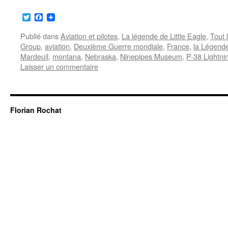
Twitter
Facebook
Publié dans
Aviation et pilotes
,
La légende de Little Eagle
,
Tout 
Group
,
aviation
,
Deuxième Guerre mondiale
,
France
,
la Légende
Mardeuil
,
montana
,
Nebraska
,
Ninepipes Museum
,
P-38 Lightni
Laisser un commentaire
Florian Rochat