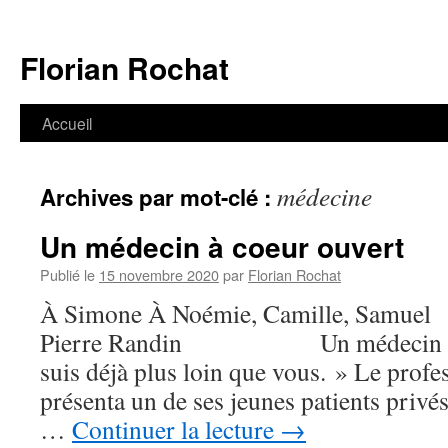
Aller
au
Florian Rochat
contenu
Accueil
médecine
Archives par mot-clé :
Un médecin à coeur ouvert
Publié le
15 novembre 2020
par
Florian Rochat
À Simone À Noémie, Camille, S
Pierre Randin Un médecin à cœ
suis déjà plus loin que vous. » Le profe
présenta un de ses jeunes patients privés
…
Continuer la lecture
→