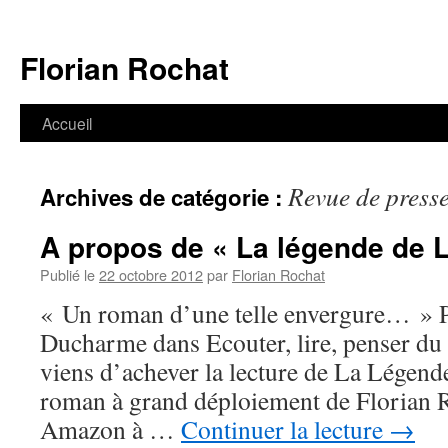
Aller
au
Florian Rochat
contenu
Accueil
Revue de press
Archives de catégorie :
A propos de « La légende de Li
Publié le
22 octobre 2012
par
Florian Rochat
« Un roman d’une telle envergure… » P
Ducharme dans Ecouter, lire, penser d
viens d’achever la lecture de La Légende
roman à grand déploiement de Florian R
Amazon à …
Continuer la lecture
→