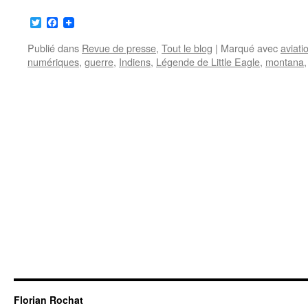
Twitter
Facebook
Publié dans
Revue de presse
,
Tout le blog
|
Marqué avec
aviati
numériques
,
guerre
,
Indiens
,
Légende de Little Eagle
,
montana
Florian Rochat