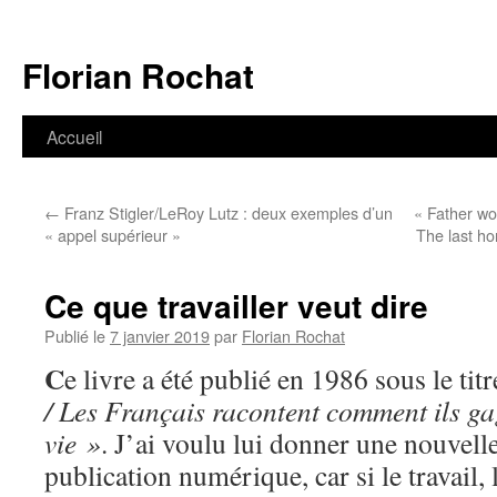
Aller
au
Florian Rochat
contenu
Accueil
←
Franz Stigler/LeRoy Lutz : deux exemples d’un
« Father wo
« appel supérieur »
The last ho
Ce que travailler veut dire
Publié le
7 janvier 2019
par
Florian Rochat
C
e livre a été publié en 1986 sous le tit
/ Les Français racontent comment ils gag
vie »
. J’ai voulu lui donner une nouvelle
publication numérique, car si le travail,