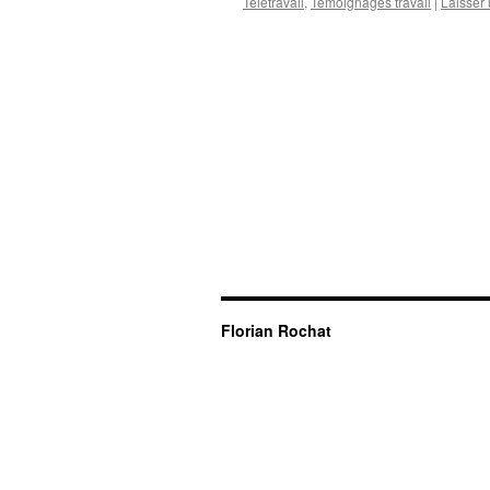
Télétravail
,
Témoignages travail
|
Laisser
Florian Rochat