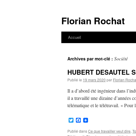
Aller
au
Florian Rochat
contenu
Accueil
Société
Archives par mot-clé :
HUBERT DESAUTEL Spéci
Publié le
19 mars 2020
par
Florian Rocha
Il a d’abord été ingénieur dans l’ind
il a travaillé une dizaine d’années 
télématique et le télétravail. « Pour
Twitter
Facebook
Publié dans
Ce que travailler veut dire
,
To