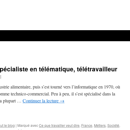
aliste en télématique, télétravailleur
t
ustrie alimentaire, puis s’est tourné vers l’informatique en 1970, où
comme technico-commercial. Peu à peu, il s’est spécialisé dans la
 la plupart …
Continuer la lecture
→
ut le blog
|
Marqué avec
Ce que travailler veut dire
,
France
,
Métiers
,
Société
,