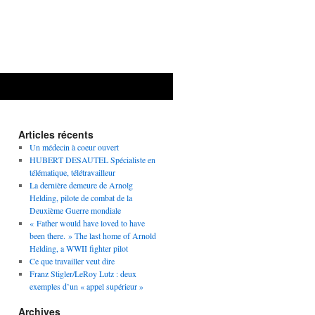
Articles récents
Un médecin à coeur ouvert
HUBERT DESAUTEL Spécialiste en
télématique, télétravailleur
La dernière demeure de Arnolg
Helding, pilote de combat de la
Deuxième Guerre mondiale
« Father would have loved to have
been there. » The last home of Arnold
Helding, a WWII fighter pilot
Ce que travailler veut dire
Franz Stigler/LeRoy Lutz : deux
exemples d’un « appel supérieur »
Archives