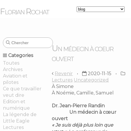
Florian Rochat
Un médecin à coeur
Categories
ouvert
Toutes
Archives
Revenir
2020-11-15
Aviation et
Lectures
Uncategorized
pilotes
À Simone
Ce que travailler
À Noémie, Camille, Samuel
veut dire
Edition et
Dr. Jean-Pierre Randin
numérique
Un médecin à cœur
La légende de
ouvert
Little Eagle
« Je suis déjà plus loin que
Lectures