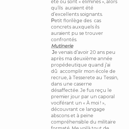
été ou sont « éliminés », alors
qu’ils auraient été
d’excellents soignants.
P
etit florilège des cas
concrets auxquels ils
auraient pu se trouver
confrontés.
Mutinerie
J
e venais d’avoir 20 ans peu
après ma deuxième année
propédeutique quand j’ai
dû accomplir mon école de
recrue, à Tesserete au Tessin,
dans une caserne
désaffectée. Je fus reçu le
premier jour par un caporal
vociférant un « À moi ! »,
découvrant ce langage
abscons et à peine
compréhensible du militaire
formaté. Me voilà tout de