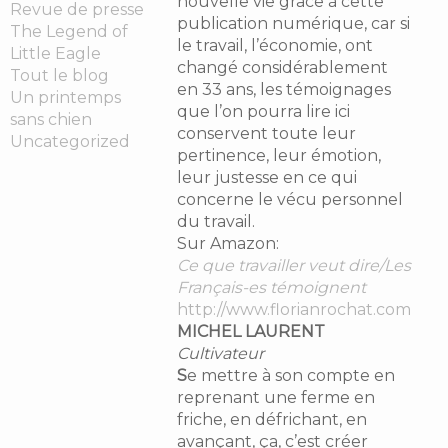
nouvelle vie grâce à cette
Revue de presse
publication numérique, car si
The Legend of
le travail, l’économie, ont
Little Eagle
changé considérablement
Tout le blog
en 33 ans, les témoignages
Un printemps
que l’on pourra lire ici
sans chien
conservent toute leur
Uncategorized
pertinence, leur émotion,
leur justesse en ce qui
concerne le vécu personnel
du travail.
Sur Amazon:
Ce que travailler veut dire/Les
Français-es témoignent
http://www.florianrochat.com
MICHEL LAURENT
Cultivateur
S
e mettre à son compte en
reprenant une ferme en
friche, en défrichant, en
avançant, ça, c’est créer