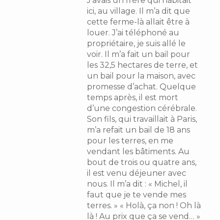
J’avais un frère qui habitait
ici, au village. Il m’a dit que
cette ferme-là allait être à
louer. J’ai téléphoné au
propriétaire, je suis allé le
voir. Il m’a fait un bail pour
les 32,5 hectares de terre, et
un bail pour la maison, avec
promesse d’achat. Quelque
temps après, il est mort
d’une congestion cérébrale.
Son fils, qui travaillait à Paris,
m’a refait un bail de 18 ans
pour les terres, en me
vendant les bâtiments. Au
bout de trois ou quatre ans,
il est venu déjeuner avec
nous. Il m’a dit : « Michel, il
faut que je te vende mes
terres. » « Holà, ça non ! Oh là
là ! Au prix que ça se vend… »