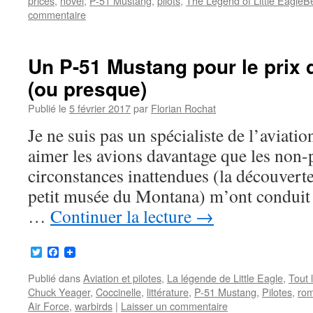
prices
,
novel
,
P-51 Mustang
,
pilots
,
The Legend of Little EagleB
commentaire
Un P-51 Mustang pour le prix 
(ou presque)
Publié le
5 février 2017
par
Florian Rochat
Je ne suis pas un spécialiste de l’aviatio
aimer les avions davantage que les non-p
circonstances inattendues (la découverte
petit musée du Montana) m’ont conduit 
…
Continuer la lecture
→
Twitter
Facebook
Publié dans
Aviation et pilotes
,
La légende de Little Eagle
,
Tout 
Chuck Yeager
,
Coccinelle
,
littérature
,
P-51 Mustang
,
Pilotes
,
ro
Air Force
,
warbirds
|
Laisser un commentaire