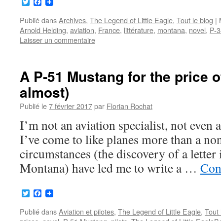
Twitter
Facebook
Publié dans
Archives
,
The Legend of Little Eagle
,
Tout le blog
|
Arnold Helding
,
aviation
,
France
,
littérature
,
montana
,
novel
,
P-3
Laisser un commentaire
A P-51 Mustang for the price of
almost)
Publié le
7 février 2017
par
Florian Rochat
I’m not an aviation specialist, not even a
I’ve come to like planes more than a no
circumstances (the discovery of a letter
Montana) have led me to write a …
Cont
Twitter
Facebook
Publié dans
Aviation et pilotes
,
The Legend of Little Eagle
,
Tout 